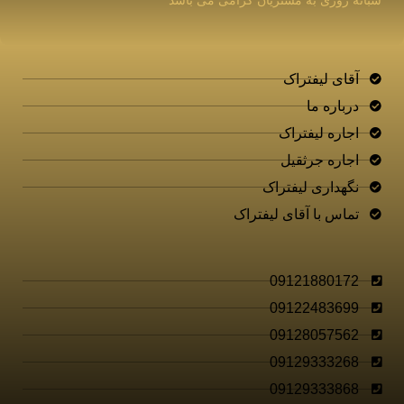
شبانه روزی به مشتریان گرامی می باشد
آقای لیفتراک
درباره ما
اجاره لیفتراک
اجاره جرثقیل
نگهداری لیفتراک
تماس با آقای لیفتراک
09121880172
09122483699
09128057562
09129333268
09129333868